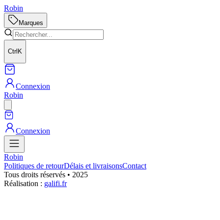
Robin
Marques
Ctrl
K
Connexion
Robin
Connexion
Robin
Politiques de retour
Délais et livraisons
Contact
Tous droits réservés • 2025
Réalisation :
galifi.fr