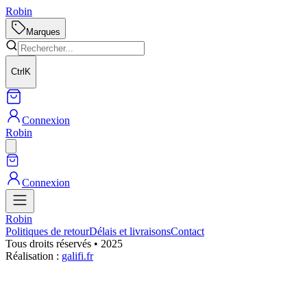
Robin
Marques
Ctrl
K
Connexion
Robin
Connexion
Robin
Politiques de retour
Délais et livraisons
Contact
Tous droits réservés • 2025
Réalisation :
galifi.fr