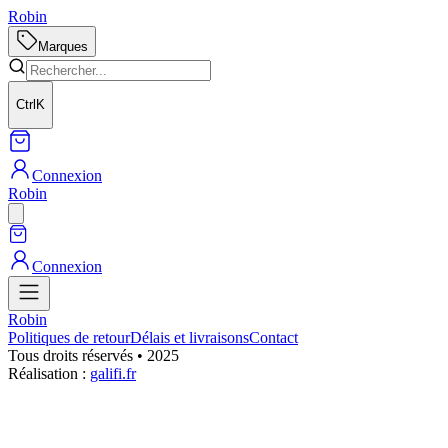
Robin
Marques
Ctrl
K
Connexion
Robin
Connexion
Robin
Politiques de retour
Délais et livraisons
Contact
Tous droits réservés • 2025
Réalisation :
galifi.fr