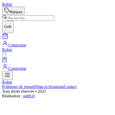
Robin
Marques
Ctrl
K
Connexion
Robin
Connexion
Robin
Politiques de retour
Délais et livraisons
Contact
Tous droits réservés • 2025
Réalisation :
galifi.fr