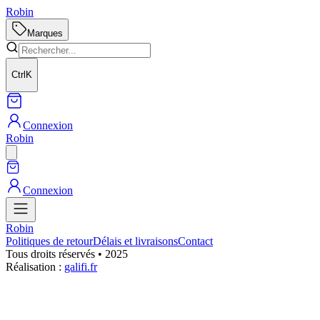
Robin
Marques
Ctrl
K
Connexion
Robin
Connexion
Robin
Politiques de retour
Délais et livraisons
Contact
Tous droits réservés • 2025
Réalisation :
galifi.fr