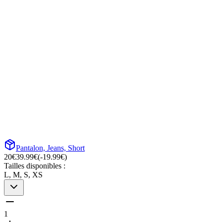
Pantalon, Jeans, Short
20
€
39.99
€
(-
19.99
€)
Tailles disponibles :
L, M, S, XS
1