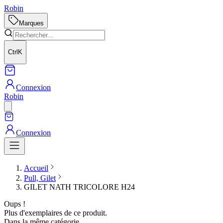
Robin
Marques
Ctrl
K
Connexion
Robin
Connexion
Accueil
Pull, Gilet
GILET NATH TRICOLORE H24
Oups !
Plus d'exemplaires de ce produit.
Dans la même catégorie