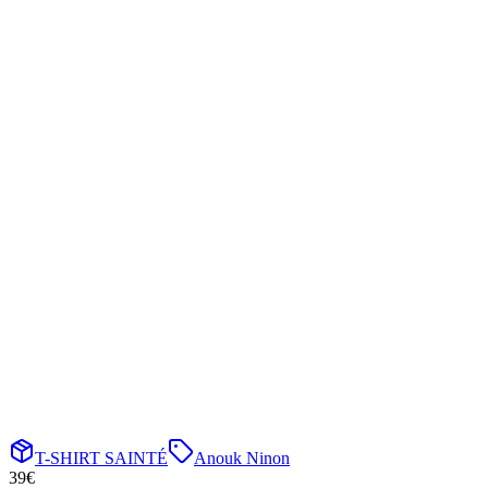
T-SHIRT SAINTÉ
Anouk Ninon
39
€