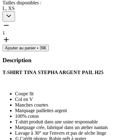
Tailles disponibles :
L, XS
1
Ajouter au panier •
39
€
Description
T-SHIRT TINA STEPHA ARGENT PAIL H25
Coupe fit
Col en V
Manches courtes
Marquage paillettes argent
100% coton
T-shirt produit dans une usine responsable
Marquage crée, fabriqué dans un atelier nantais
Lavage à 30° sur l'envers et pas de sèche linge
© Crédit photos: Robin prêt à porter