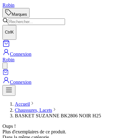
Robin
Marques
Ctrl
K
Connexion
Robin
Connexion
Accueil
Chaussures, Lacets
BASKET SUZANNE BK2806 NOIR H25
Oups !
Plus d'exemplaires de ce produit.
Dans la même catégorie