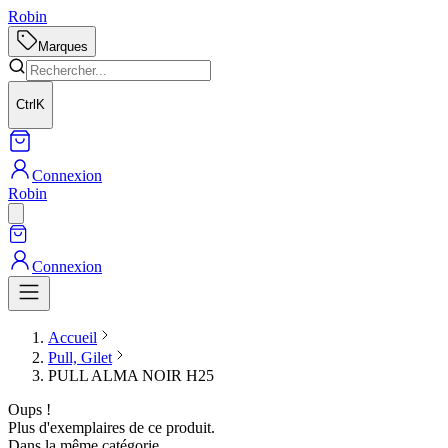
Robin
Marques
Ctrl
K
Connexion
Robin
Connexion
Accueil
Pull, Gilet
PULL ALMA NOIR H25
Oups !
Plus d'exemplaires de ce produit.
Dans la même catégorie