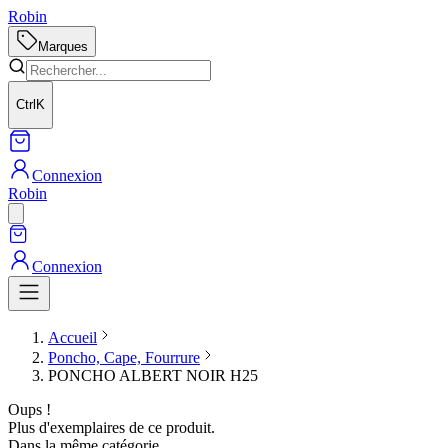
Robin
Marques
Ctrl
K
Connexion
Robin
Connexion
Accueil
Poncho, Cape, Fourrure
PONCHO ALBERT NOIR H25
Oups !
Plus d'exemplaires de ce produit.
Dans la même catégorie