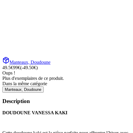
Manteaux, Doudoune
49.5
€
99
€
(-
49.50
€)
Oups !
Plus d'exemplaires de ce produit.
Dans la même catégorie
Manteaux, Doudoune
Description
DOUDOUNE VANESSA KAKI
Cette doudoune kaki est la pièce parfaite pour affronter l’hiver avec