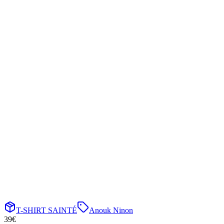
T-SHIRT SAINTÉ
Anouk Ninon
39
€