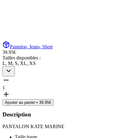
Pantalon, Jeans, Short
39.95
€
Tailles disponibles :
L, M, S, XL, XS
1
Ajouter au panier •
39.95
€
Description
PANTALON KATE MARINE
Taille haute