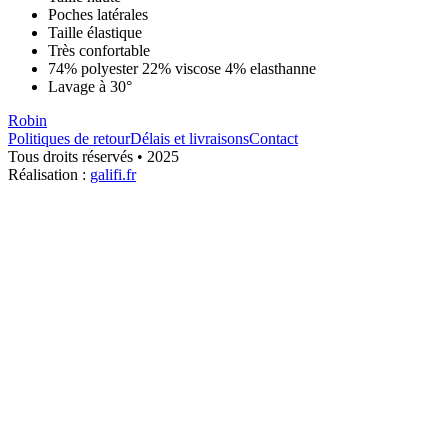
Poches latérales
Taille élastique
Très confortable
74% polyester 22% viscose 4% elasthanne
Lavage à 30°
Robin
Politiques de retour
Délais et livraisons
Contact
Tous droits réservés • 2025
Réalisation :
galifi.fr